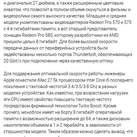
и диагональю 27 дюймов, а также расширенным цветовым
охватом, что позволит в полном объеме окунуться в фильмы и
видеоролики самого высокого качества. Младшая и средняя
модели укомплектованы видеоадаптером Radeon Pro 570 и 575
с 4-я гигабайтами памяти, а вот старший представитель
оснащен Radeon Pro 580, которому разработчики из AMD
пришили целых 8 гигабайт. Для более высокой скорости
передачи данных от периферийных устройств были
задействованы несколько портов Thunderbolt, обеспечивающих
20 Gbit/s при подключении через качественную оптику.
Для поддержания оптимальной скорости работы инженеры
Apple оснастили iMac 27 5k процессором Inter Core i5 последнего
поколения с тактовой частотой 3.4/3.5/3.8 Ghz в разных
моделях устройства. Как известно, при возрастании нагрузки
эти CPU имеют свойство повышать тактовую частоту
посредством фирменной технологии Turbo Boost. Кроме
прочего, моноблок имеет на борту 8 гигабайт оперативной
памяти с возможностью расширения до 64, а также дисковым
накопителем объемом в 1 и 2 терабайта, в зависимости от
старшинства модели. Таким образом можно сделать вывод, что